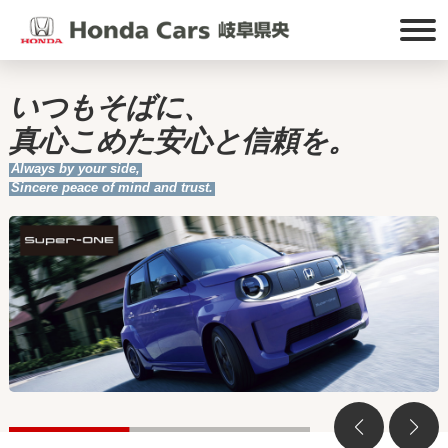
いつもそばに、
真心こめた安心と信頼を。
Always by your side,
Sincere peace of mind and trust.