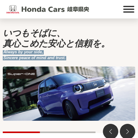
いつもそばに、
真心こめた安心と信頼を。
Always by your side,
Sincere peace of mind and trust.