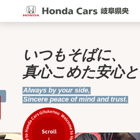
いつもそばに、
真心こめた安心と
Always by your side,
Sincere peace of mind and trust.