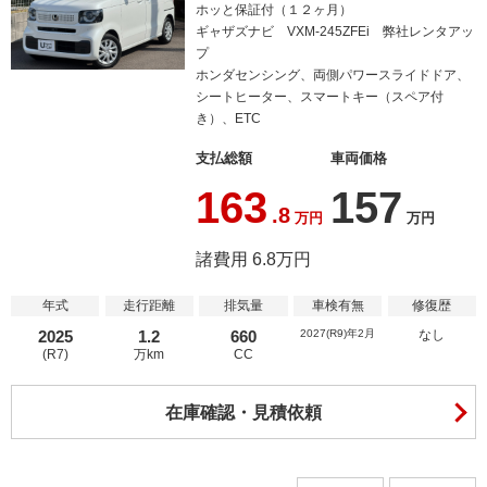
ホッと保証付（１２ヶ月）
ギャザズナビ VXM-245ZFEi 弊社レンタアッ
プ
ホンダセンシング、両側パワースライドドア、
シートヒーター、スマートキー（スペア付
き）、ETC
支払総額
車両価格
163
157
.8
万円
万円
諸費用 6.8万円
年式
走行距離
排気量
車検有無
修復歴
2025
1.2
660
2027(R9)年2月
なし
(R7)
万km
CC
在庫確認・見積依頼