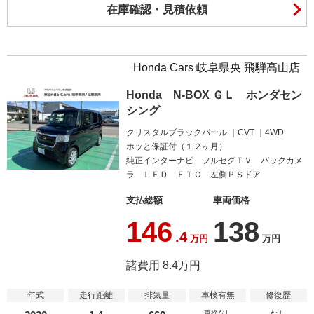
在庫確認・見積依頼
Honda Cars 岐阜県央 飛騨高山店
Honda N-BOX ＧＬ ホンダセン
シング
クリスタルブラックパール
CVT
4WD
ホッと保証付（１２ヶ月）
純正インターナビ フルセグＴＶ バックカメ
ラ ＬＥＤ ＥＴＣ 左側ＰＳドア
支払総額
車両価格
146
138
.4
万円
万円
諸費用 8.4万円
年式
走行距離
排気量
車検有無
修復歴
車検なし
なし