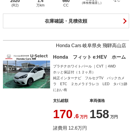
2020
1.4
660
(車検整備渡し)
(R2)
万km
CC
在庫確認・見積依頼
Honda Cars 岐阜県央 飛騨高山店
Honda フィット e:HEV ホーム
プラチナホワイトパール
CVT
4WD
ホッと保証付（１２ヶ月）
純正インターナビ フルセグTV バックカメ
ラ ETC ２カメラドラレコ LED タバコ跡
におい有
支払総額
車両価格
170
158
.6
万円
万円
諸費用 12.6万円