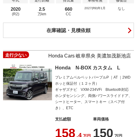
年式
走行距離
排気量
車検有無
修復歴
2020
2.5
660
2027(R9)年1月
なし
(R2)
万km
CC
在庫確認・見積依頼
走行少ない
Honda Cars 岐阜県央 美濃加茂新池店
Honda N-BOX カスタム L
プレミアムベルベットパープルP
AT
2WD
ホッと保証付（１２ヶ月）
ギャザズナビ VXM-234VFi Bluetooth対応
ホンダセンシング、両側パワースライドドア、
シートヒーター、スマートキー（スペア付
き）、ETC
支払総額
車両価格
158
150
.4
万円
万円