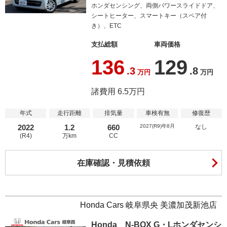
ホンダセンシング、両側パワースライドドア、
シートヒーター、スマートキー（スペア付
き）、ETC
支払総額
車両価格
136
129
.3
.8
万円
万円
諸費用 6.5万円
年式
走行距離
排気量
車検有無
修復歴
2022
1.2
660
2027(R9)年8月
なし
(R4)
万km
CC
在庫確認・見積依頼
Honda Cars 岐阜県央 美濃加茂新池店
Honda N-BOX G・Lホンダセンシ