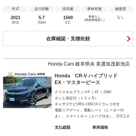
年式
走行距離
排気量
車検有無
修復歴
2021
5.7
1500
車検なし
なし
(車検整備渡し)
(R3)
万km
CC
在庫確認・見積依頼
Honda Cars 岐阜県央 美濃加茂新池店
Honda CR-V ハイブリッド
EX・マスターピース
クリスタルブラックP
AT
2WD
ホッと保証付（１２ヶ月）
ギャザズナビVRU-195CViドラレコ付き
電動リアゲート、電動シート（ヒーター付
き）、スマートキー（スペア付き）、ETC2.0
支払総額
車両価格