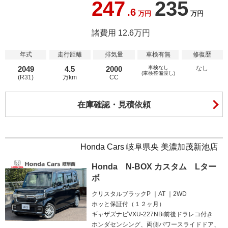
247
235
.6
万円
万円
諸費用 12.6万円
年式
走行距離
排気量
車検有無
修復歴
2049
4.5
2000
車検なし
なし
(車検整備渡し)
(R31)
万km
CC
在庫確認・見積依頼
Honda Cars 岐阜県央 美濃加茂新池店
Honda N-BOX カスタム Lター
ボ
クリスタルブラックP
AT
2WD
ホッと保証付（１２ヶ月）
ギャザズナビVXU-227NBi前後ドラレコ付き
ホンダセンシング、両側パワースライドドア、