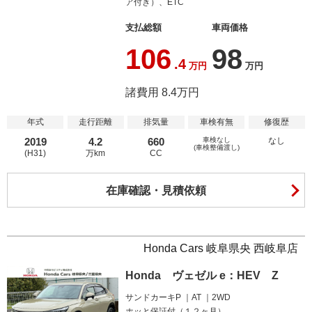
ア付き）、ETC
支払総額
車両価格
106
98
.4
万円
万円
諸費用 8.4万円
年式
走行距離
排気量
車検有無
修復歴
2019
4.2
660
車検なし
なし
(車検整備渡し)
(H31)
万km
CC
在庫確認・見積依頼
Honda Cars 岐阜県央 西岐阜店
Honda ヴェゼル e：HEV Z
サンドカーキP
AT
2WD
ホッと保証付（１２ヶ月）