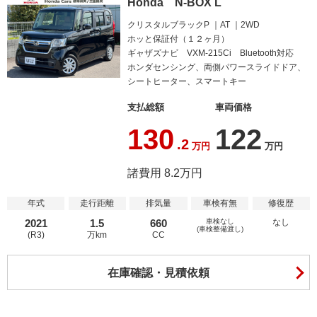
Honda N-BOX L
クリスタルブラックP
AT
2WD
ホッと保証付（１２ヶ月）
ギャザズナビ VXM-215Ci Bluetooth対応
ホンダセンシング、両側パワースライドドア、
シートヒーター、スマートキー
支払総額
車両価格
130
122
.2
万円
万円
諸費用 8.2万円
年式
走行距離
排気量
車検有無
修復歴
2021
1.5
660
車検なし
なし
(車検整備渡し)
(R3)
万km
CC
在庫確認・見積依頼