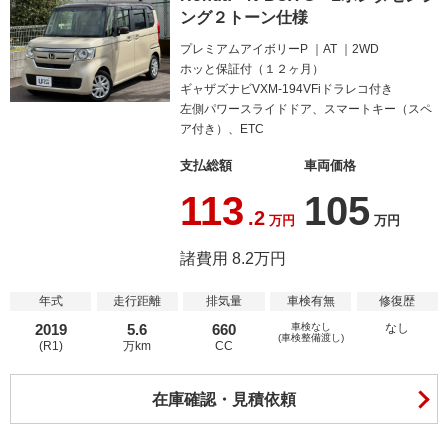
ング２トーン仕様
プレミアムアイボリーP
AT
2WD
ホッと保証付（１２ヶ月）
ギャザズナビVXM-194VFiドラレコ付き
左側パワースライドドア、スマートキー（スペ
ア付き）、ETC
支払総額
車両価格
113
105
.2
万円
万円
諸費用 8.2万円
年式
走行距離
排気量
車検有無
修復歴
2019
5.6
660
車検なし
なし
(車検整備渡し)
(R1)
万km
CC
在庫確認・見積依頼