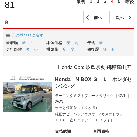
1
2
3
4
5
最初
最後
81
前へ
次へ
台
元の並び順に戻す
新着順
新
｜
古
本体価格
安
｜
高
年式
新
｜
古
走行距離
多
｜
少
排気量
多
｜
少
修復歴
無
｜
有
Honda Cars 岐阜県央 飛騨高山店
Honda N-BOX Ｇ Ｌ ホンダセ
ンシング
モーニングミストブルーメタリック
CVT
2WD
ホッと保証付（１２ヶ月）
純正ナビ バックカメラ 2カメラドラレコ
ＥＴＣ 左ＰＳドア ＬＥＤライト
支払総額
車両価格