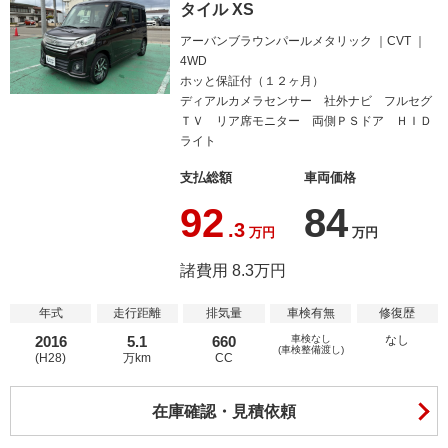
タイル XS
アーバンブラウンパールメタリック
CVT
4WD
ホッと保証付（１２ヶ月）
ディアルカメラセンサー 社外ナビ フルセグ
ＴＶ リア席モニター 両側ＰＳドア ＨＩＤ
ライト
支払総額
車両価格
92
84
.3
万円
万円
諸費用 8.3万円
年式
走行距離
排気量
車検有無
修復歴
2016
5.1
660
車検なし
なし
(車検整備渡し)
(H28)
万km
CC
在庫確認・見積依頼