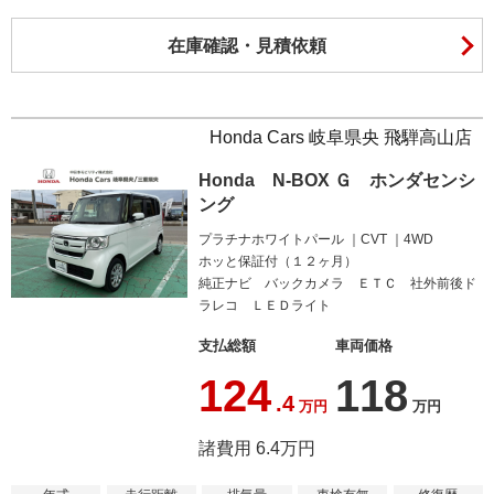
在庫確認・見積依頼
Honda Cars 岐阜県央 飛騨高山店
Honda N-BOX Ｇ ホンダセンシ
ング
プラチナホワイトパール
CVT
4WD
ホッと保証付（１２ヶ月）
純正ナビ バックカメラ ＥＴＣ 社外前後ド
ラレコ ＬＥＤライト
支払総額
車両価格
124
118
.4
万円
万円
諸費用 6.4万円