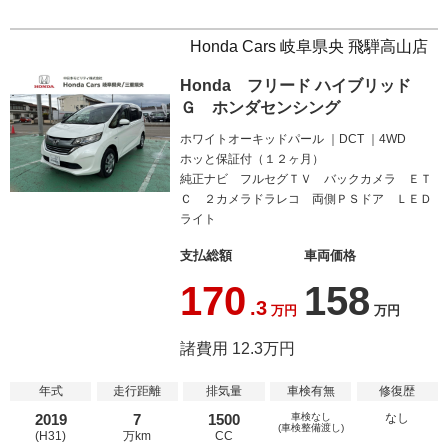
Honda Cars 岐阜県央 飛騨高山店
Honda フリード ハイブリッド
Ｇ ホンダセンシング
ホワイトオーキッドパール
DCT
4WD
ホッと保証付（１２ヶ月）
純正ナビ フルセグＴＶ バックカメラ ＥＴ
Ｃ ２カメラドラレコ 両側ＰＳドア ＬＥＤ
ライト
支払総額
車両価格
170
158
.3
万円
万円
諸費用 12.3万円
年式
走行距離
排気量
車検有無
修復歴
2019
7
1500
車検なし
なし
(車検整備渡し)
(H31)
万km
CC