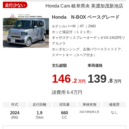
走行少ない
Honda Cars 岐阜県央 美濃加茂新池店
Honda N-BOX ベースグレード
ルナシルバーM
AT
2WD
ホッと保証付（１２ヶ月）
ギャザズディスプレーオーディオVX-240ZFEリ
アカメラ
ホンダセンシング、左側パワースライドドア、
スマートキー（スペア付き）
支払総額
車両価格
146
139
.2
.8
万円
万円
諸費用 6.4万円
年式
走行距離
排気量
車検有無
修復歴
2024
1.9
660
2027(R9)年1月
なし
(R6)
万km
CC