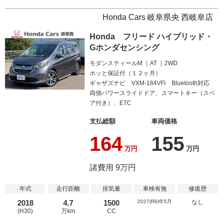
Honda Cars 岐阜県央 西岐阜店
Honda フリード ハイブリッド・
Gホンダセンシング
モダンスティールM
AT
2WD
ホッと保証付（１２ヶ月）
ギャザズナビ VXM-184VFi Bluetooth対応
両側パワースライドドア、スマートキー（スペ
ア付き）、ETC
支払総額
車両価格
164
155
万円
万円
諸費用 9万円
年式
走行距離
排気量
車検有無
修復歴
2018
4.7
1500
2027(R9)年5月
なし
(H30)
万km
CC