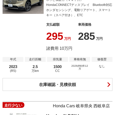
HondaCONNECTディスプレイ Bluetooth対応
ホンダセンシング、電動リアゲート、スマート
キー（スペア付き）、ETC
支払総額
車両価格
295
285
万円
万円
諸費用 10万円
年式
走行距離
排気量
車検有無
修復歴
2023
2.5
1500
2026(R8)年12
なし
月
(R5)
万km
CC
在庫確認・見積依頼
走行少ない
Honda Cars 岐阜県央 西岐阜店