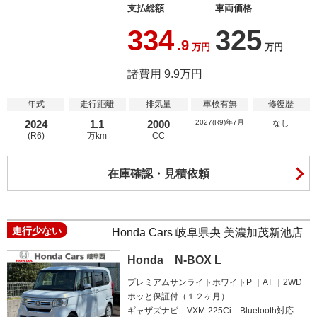
支払総額
車両価格
334
325
.9
万円
万円
諸費用 9.9万円
年式
走行距離
排気量
車検有無
修復歴
2024
1.1
2000
2027(R9)年7月
なし
(R6)
万km
CC
在庫確認・見積依頼
走行少ない
Honda Cars 岐阜県央 美濃加茂新池店
Honda N-BOX L
プレミアムサンライトホワイトP
AT
2WD
ホッと保証付（１２ヶ月）
ギャザズナビ VXM-225Ci Bluetooth対応