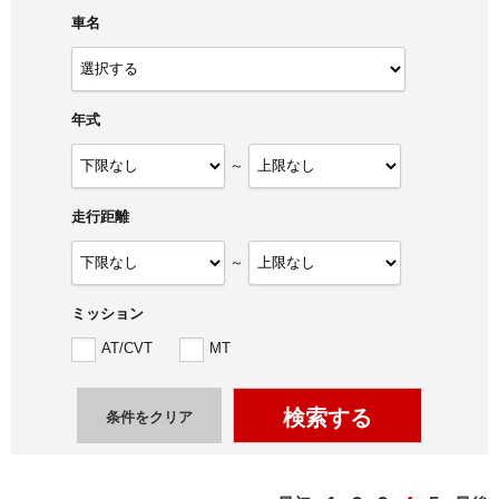
車名
年式
～
走行距離
～
ミッション
AT/CVT
MT
検索する
条件をクリア