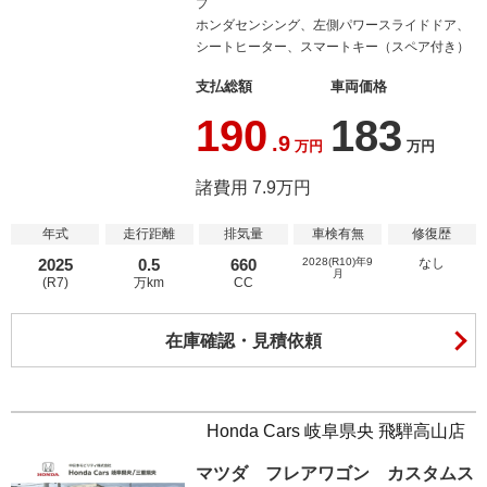
プ
ホンダセンシング、左側パワースライドドア、
シートヒーター、スマートキー（スペア付き）
支払総額
車両価格
190
183
.9
万円
万円
諸費用 7.9万円
年式
走行距離
排気量
車検有無
修復歴
2025
0.5
660
2028(R10)年9
なし
月
(R7)
万km
CC
在庫確認・見積依頼
Honda Cars 岐阜県央 飛騨高山店
マツダ フレアワゴン カスタムス