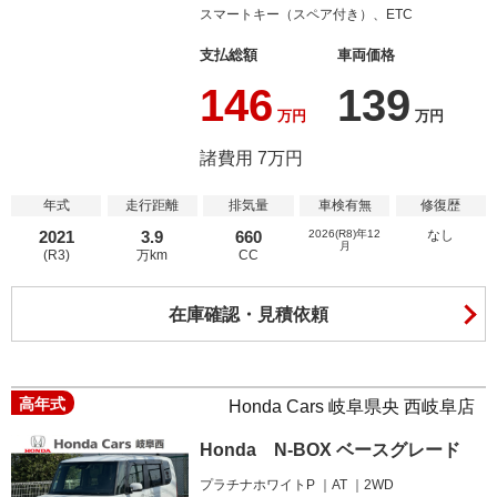
スマートキー（スペア付き）、ETC
支払総額
車両価格
146
139
万円
万円
諸費用 7万円
年式
走行距離
排気量
車検有無
修復歴
2021
3.9
660
2026(R8)年12
なし
月
(R3)
万km
CC
在庫確認・見積依頼
高年式
Honda Cars 岐阜県央 西岐阜店
Honda N-BOX ベースグレード
プラチナホワイトP
AT
2WD