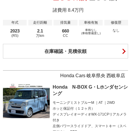
諸費用 8.4万円
年式
走行距離
排気量
車検有無
修復歴
2023
2.1
660
車検なし
なし
(車検整備渡し)
(R5)
万km
CC
在庫確認・見積依頼
Honda Cars 岐阜県央 西岐阜店
Honda N-BOX G・Lホンダセンシ
ング
モーニングミストブルーM
AT
2WD
ホッと保証付（１２ヶ月）
ディスプレイオーディオWX-171CPリアカメラ
付き
左側パワースライドドア、スマートキー（スペ