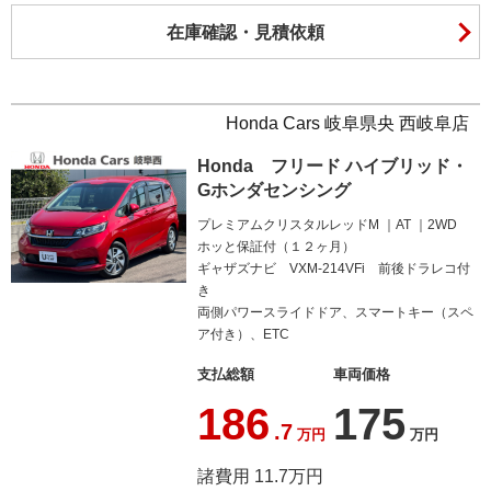
在庫確認・見積依頼
Honda Cars 岐阜県央 西岐阜店
Honda フリード ハイブリッド・
Gホンダセンシング
プレミアムクリスタルレッドM
AT
2WD
ホッと保証付（１２ヶ月）
ギャザズナビ VXM-214VFi 前後ドラレコ付
き
両側パワースライドドア、スマートキー（スペ
ア付き）、ETC
支払総額
車両価格
186
175
.7
万円
万円
諸費用 11.7万円