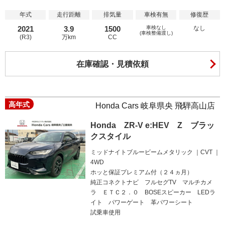
年式
走行距離
排気量
車検有無
修復歴
2021
3.9
1500
車検なし
なし
(車検整備渡し)
(R3)
万km
CC
在庫確認・見積依頼
高年式
Honda Cars 岐阜県央 飛騨高山店
Honda ZR-V e:HEV Z ブラッ
クスタイル
ミッドナイトブルービームメタリック
CVT
4WD
ホッと保証プレミアム付（２４ヵ月）
純正コネクトナビ フルセグTV マルチカメ
ラ ＥＴＣ２．０ BOSEスピーカー LEDラ
イト パワーゲート 革パワーシート
試乗車使用