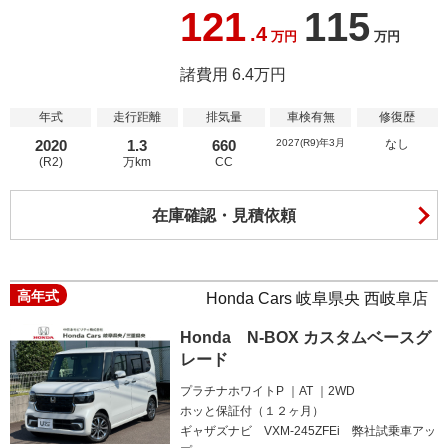
121
115
.4
万円
万円
諸費用 6.4万円
年式
走行距離
排気量
車検有無
修復歴
2020
1.3
660
2027(R9)年3月
なし
(R2)
万km
CC
在庫確認・見積依頼
高年式
Honda Cars 岐阜県央 西岐阜店
Honda N-BOX カスタムベースグ
レード
プラチナホワイトP
AT
2WD
ホッと保証付（１２ヶ月）
ギャザズナビ VXM-245ZFEi 弊社試乗車アッ