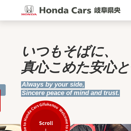
いつもそばに、
真心こめた安心と
Always by your side,
Sincere peace of mind and trust.