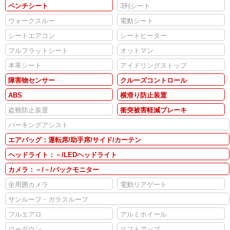
ベンチシート
3列シート
ウォークスルー
電動シート
シートエアコン
シートヒーター
フルフラットシート
オットマン
本革シート
アイドリングストップ
障害物センサー
クルーズコントロール
ABS
横滑り防止装置
盗難防止装置
衝突被害軽減ブレーキ
パーキングアシスト
エアバッグ：運転席/助手席/サイド/カーテン
ヘッドライト：－/LEDヘッドライト
カメラ：－/－/バックモニター
全周囲カメラ
電動リアゲート
サンルーフ・ガラスルーフ
フルエアロ
アルミホイール
ローダウン
リフトアップ