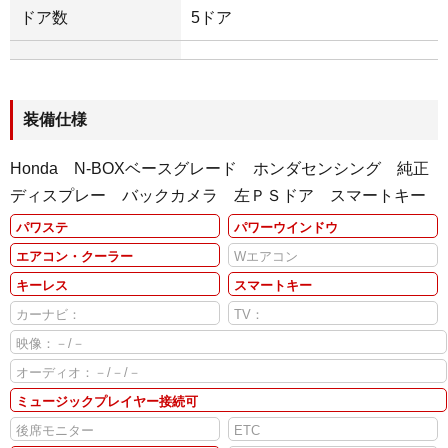
ドア数
5ドア
装備仕様
Honda N-BOXベースグレード ホンダセンシング 純正
ディスプレー バックカメラ 左ＰＳドア スマートキー
パワステ
パワーウインドウ
エアコン・クーラー
Wエアコン
キーレス
スマートキー
カーナビ：
TV：
映像：－/－
オーディオ：－/－/－
ミュージックプレイヤー接続可
後席モニター
ETC