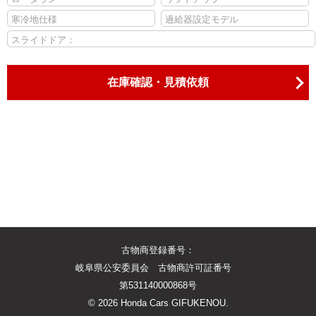
寒冷地仕様
過給器設定モデル
スライドドア：
在庫確認・見積依頼
古物商登録番号：
岐阜県公安委員会 古物商許可証番号
第531140000868号
©
2026 Honda Cars GIFUKENOU.