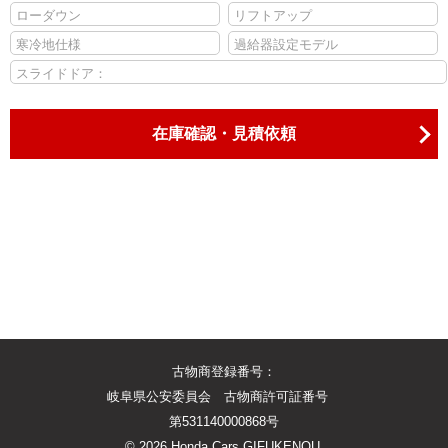
ローダウン
リフトアップ
寒冷地仕様
過給器設定モデル
スライドドア：
在庫確認・見積依頼
古物商登録番号：
岐阜県公安委員会 古物商許可証番号
第531140000868号
©
2026 Honda Cars GIFUKENOU.