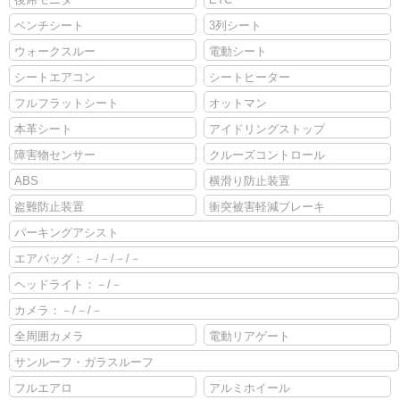
ベンチシート
3列シート
ウォークスルー
電動シート
シートエアコン
シートヒーター
フルフラットシート
オットマン
本革シート
アイドリングストップ
障害物センサー
クルーズコントロール
ABS
横滑り防止装置
盗難防止装置
衝突被害軽減ブレーキ
パーキングアシスト
エアバッグ：－/－/－/－
ヘッドライト：－/－
カメラ：－/－/－
全周囲カメラ
電動リアゲート
サンルーフ・ガラスルーフ
フルエアロ
アルミホイール