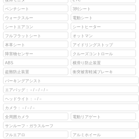
ベンチシート
3列シート
ウォークスルー
電動シート
シートエアコン
シートヒーター
フルフラットシート
オットマン
本革シート
アイドリングストップ
障害物センサー
クルーズコントロール
ABS
横滑り防止装置
盗難防止装置
衝突被害軽減ブレーキ
パーキングアシスト
エアバッグ：－/－/－/－
ヘッドライト：－/－
カメラ：－/－/－
全周囲カメラ
電動リアゲート
サンルーフ・ガラスルーフ
フルエアロ
アルミホイール