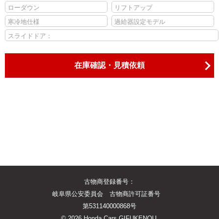
ローダウン
リフトアップ
寒冷地仕様
過給器設定モデル
スライドドア：
在庫確認・見積依頼
古物商登録番号：
岐阜県公安委員会 古物商許可証番号
第531140000868号
©
2026 Honda Cars GIFUKENOU.