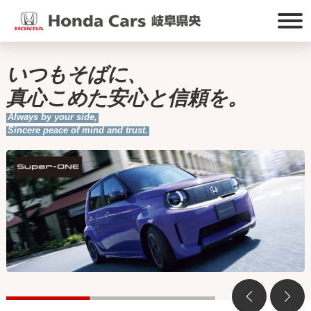
いつもそばに、
真心こめた安心と信頼を。
Always by your side,
Sincere peace of mind and trust.