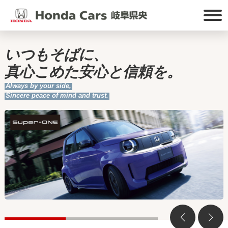
いつもそばに、
真心こめた安心と信頼を。
Always by your side,
Sincere peace of mind and trust.