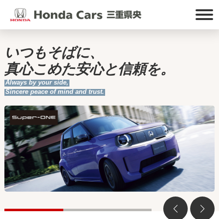
いつもそばに、
真心こめた安心と信頼を。
Always by your side,
Sincere peace of mind and trust.