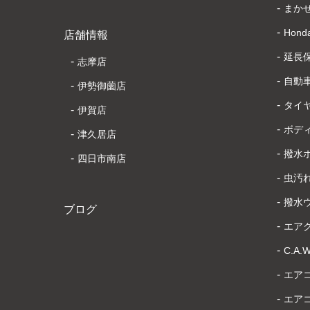
まか
Honda
店舗情報
延長
志摩店
自動
伊勢御薗店
タイ
伊賀店
ボデ
津久居店
撥水
四日市南店
虫汚
撥水
ブログ
エア
C.A
エア
エア