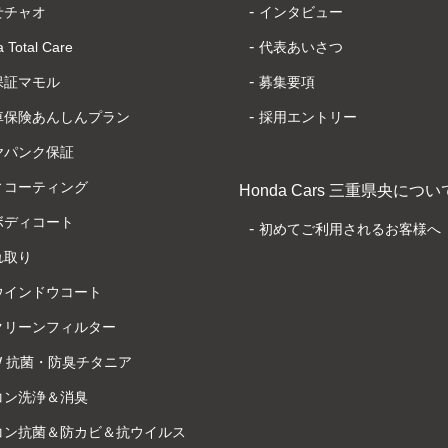
せチャオ
インタビュー
 Total Care
代表あいさつ
保証マモル
募集要項
車保険あんしんプラン
採用エントリー
ヤパンク保証
ィコーティング
Honda Cars 三重県央につい
ボディコート
初めてご利用されるお客様へ
れ取り
ウインドウコート
クリーンフィルター
.W 抗菌・防臭チタニア
コン洗浄＆消臭
コン抗菌＆防カビ＆抗ウイルス