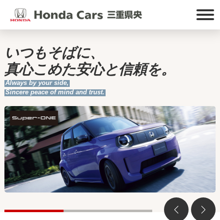
いつもそばに、
真心こめた安心と信頼を。
Always by your side,
Sincere peace of mind and trust.