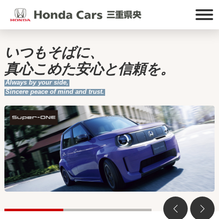
いつもそばに、
真心こめた安心と信頼を。
Always by your side,
Sincere peace of mind and trust.